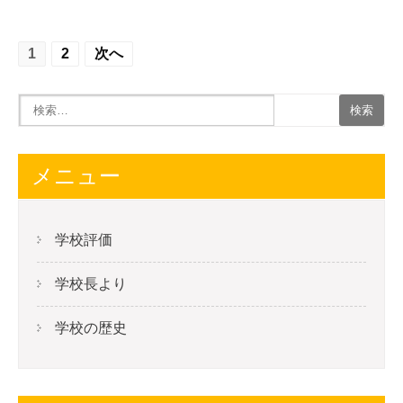
投
1
2
次へ
稿
の
ナ
ビ
メニュー
ゲ
ー
学校評価
シ
学校長より
ョ
ン
学校の歴史