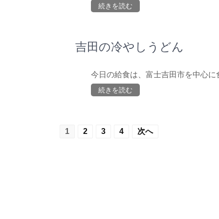
続きを読む
吉田の冷やしうどん
今日の給食は、富士吉田市を中心に
続きを読む
投
1
2
3
4
次へ
稿
の
ナ
ビ
ゲ