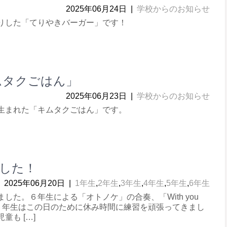
2025年06月24日
|
学校からのお知らせ
りした「てりやきバーガー」です！
ムタクごはん」
2025年06月23日
|
学校からのお知らせ
生まれた「キムタクごはん」です。
した！
2025年06月20日
|
1年生
,
2年生
,
3年生
,
4年生
,
5年生
,
6年生
た。６年生による「オトノケ」の合奏、「With you
た。６年生はこの日のために休み時間に練習を頑張ってきまし
も […]