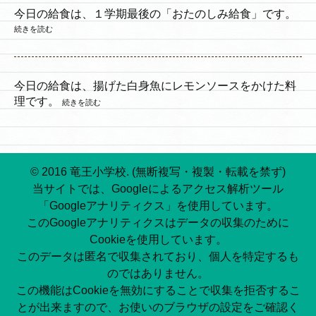
今日の給食は、１学期最後の「おたのしみ給食」です。
続きを読む
今日の給食は、揚げた白身魚にレモンソースをかけた料
理です。
続きを読む
© 2016 竜王小学校. (無断複写・複製・転載を禁ず)
当サイトでは、Googleによるアクセス解析ツール
「Googleアナリティクス」を使用しています。
このGoogleアナリティクスはデータの収集のために
Cookieを使用しています。
このデータは匿名で収集されており、個人を特定するも
のではありません。
この機能はCookieを無効にすることで収集を拒否するこ
とが出来ますので、お使いのブラウザの設定をご確認く