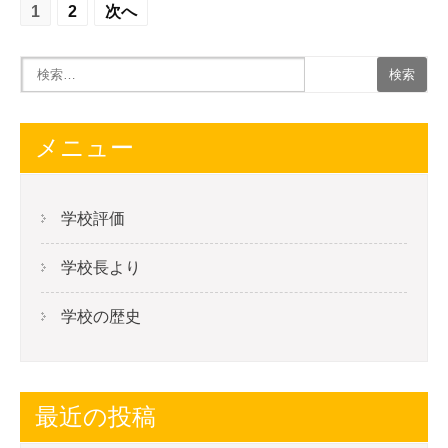
投
1
2
次へ
稿
の
ナ
ビ
メニュー
ゲ
ー
学校評価
シ
学校長より
ョ
ン
学校の歴史
最近の投稿