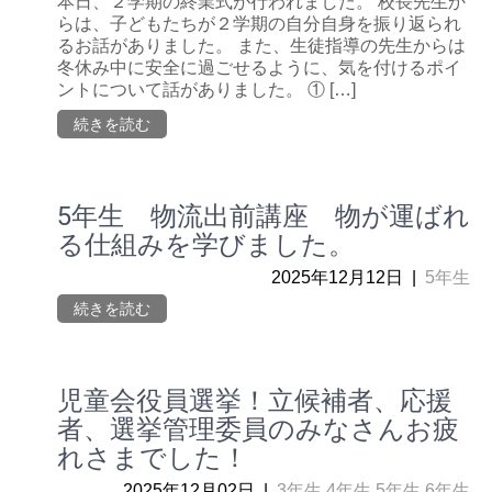
本日、２学期の終業式が行われました。 校長先生か
らは、子どもたちが２学期の自分自身を振り返られ
るお話がありました。 また、生徒指導の先生からは
冬休み中に安全に過ごせるように、気を付けるポイ
ントについて話がありました。 ① […]
続きを読む
5年生 物流出前講座 物が運ばれ
る仕組みを学びました。
2025年12月12日
|
5年生
続きを読む
児童会役員選挙！立候補者、応援
者、選挙管理委員のみなさんお疲
れさまでした！
2025年12月02日
|
3年生
,
4年生
,
5年生
,
6年生