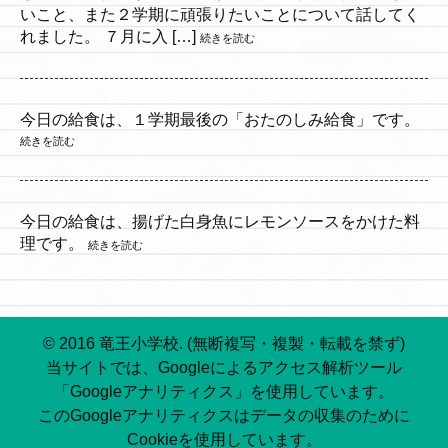
いこと、また２学期に頑張りたいことについて話してく
れました。 ７月に入 […]
続きを読む
今日の給食は、１学期最後の「おたのしみ給食」です。
続きを読む
今日の給食は、揚げた白身魚にレモンソースをかけた料
理です。
続きを読む
© 2016 竜王小学校. (無断複写・複製・転載を禁ず)
当サイトでは、Googleによるアクセス解析ツール
「Googleアナリティクス」を使用しています。
このGoogleアナリティクスはデータの収集のために
Cookieを使用しています。