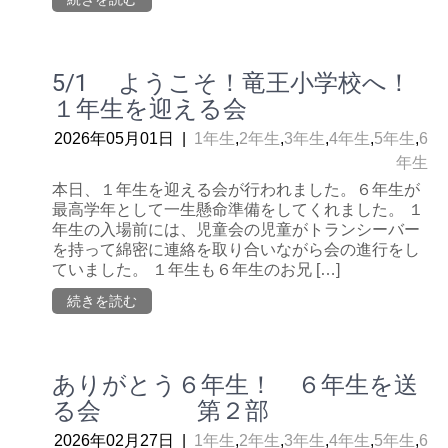
5/1 ようこそ！竜王小学校へ！
１年生を迎える会
2026年05月01日
|
1年生
,
2年生
,
3年生
,
4年生
,
5年生
,
6
年生
本日、１年生を迎える会が行われました。６年生が
最高学年として一生懸命準備をしてくれました。 １
年生の入場前には、児童会の児童がトランシーバー
を持って綿密に連絡を取り合いながら会の進行をし
ていました。 １年生も６年生のお兄 […]
続きを読む
ありがとう６年生！ ６年生を送
る会 第２部
2026年02月27日
|
1年生
,
2年生
,
3年生
,
4年生
,
5年生
,
6