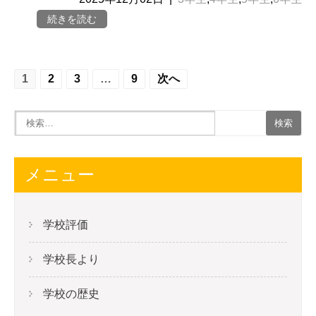
続きを読む
投
1
2
3
…
9
次へ
稿
の
ナ
ビ
メニュー
ゲ
ー
学校評価
シ
学校長より
ョ
ン
学校の歴史