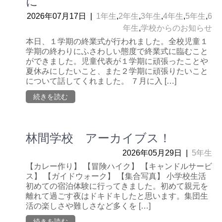
に
2026年07月17日
|
1年生
,
2年生
,
3年生
,
4年生
,
5年生
,
6
年生
,
学校からのお知らせ
本日、１学期の終業式が行われました。全校児童１
学期の終わりにふさわしい態度で終業式に臨むこと
ができました。児童代表が１学期に頑張ったことや
夏休みにしたいこと、また２学期に頑張りたいこと
について話してくれました。 ７月に入 […]
続きを読む
林間学校 アーカイブス！
2026年05月29日
|
5年生
【カレー作り】 【冒険ハイク】 【キャンドルサービ
ス】 【ガイドウォーク】 【集合写真】 小学校生活
初めての宿泊体験に行ってきました。初めて親元を
離れて過ごす夜はドキドキしたと思います。集団生
活の楽しさや難しさなど多くを […]
続きを読む