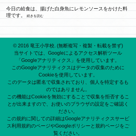
今日の給食は、揚げた白身魚にレモンソースをかけた料
理です。
続きを読む
© 2016 竜王小学校. (無断複写・複製・転載を禁ず)
当サイトでは、Googleによるアクセス解析ツール
「Googleアナリティクス」を使用しています。
このGoogleアナリティクスはデータの収集のために
Cookieを使用しています。
このデータは匿名で収集されており、個人を特定するも
のではありません。
この機能はCookieを無効にすることで収集を拒否するこ
とが出来ますので、お使いのブラウザの設定をご確認く
ださい。
この規約に関しての詳細はGoogleアナリティクスサービ
ス利用規約のページやGoogleポリシーと規約ページをご
覧ください。