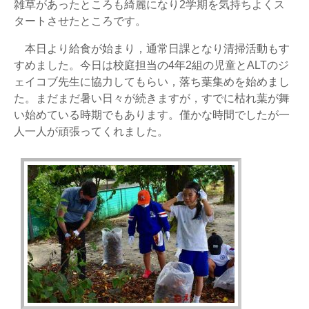
雑草があったところも綺麗になり2学期を気持ちよくス
タートさせたところです。
本日より給食が始まり，通常日課となり清掃活動もす
すめました。今日は校庭担当の4年2組の児童とALTのジ
ェイコブ先生に協力してもらい，落ち葉集めを始めまし
た。まだまだ暑い日々が続きますが，すでに枯れ葉が舞
い始めている時期でもあります。僅かな時間でしたが一
人一人が頑張ってくれました。