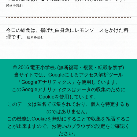
続きを読む
今日の給食は、揚げた白身魚にレモンソースをかけた料
理です。
続きを読む
© 2016 竜王小学校. (無断複写・複製・転載を禁ず)
当サイトでは、Googleによるアクセス解析ツール
「Googleアナリティクス」を使用しています。
このGoogleアナリティクスはデータの収集のために
Cookieを使用しています。
このデータは匿名で収集されており、個人を特定するも
のではありません。
この機能はCookieを無効にすることで収集を拒否するこ
とが出来ますので、お使いのブラウザの設定をご確認く
ださい。