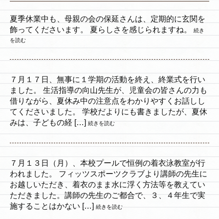
夏季休業中も、母親の会の保延さんは、定期的に玄関を
飾ってくださいます。 夏らしさを感じられますね。
続き
を読む
７月１７日、無事に１学期の活動を終え、終業式を行い
ました。 生活指導の向山先生が、児童会の皆さんの力も
借りながら、夏休み中の注意点をわかりやすくお話しし
てくださいました。 学校だよりにも書きましたが、夏休
みは、子どもの経 […]
続きを読む
７月１３日（月）、本校プールで恒例の着衣泳教室が行
われました。 フィッツスポーツクラブより講師の先生に
お越しいただき、着衣のまま水に浮く方法等を教えてい
ただきました。講師の先生のご都合で、３、４年生で実
施することはかない […]
続きを読む