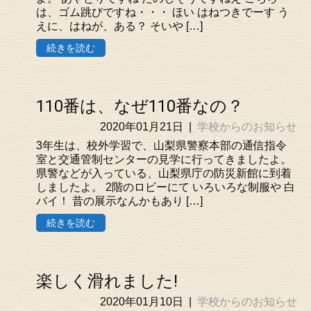
は、ゴム跳びですね・・・ ほい はねつきでーす う
えに、はねが、ある？ そいや […]
続きを読む
110番は、なぜ110番なの？
2020年01月21日
|
学校からのお知らせ
3年生は、校外学習で、山梨県警察本部の通信指令
室と交通管制センターの見学に行ってきましたよ。
県警などが入っている、山梨県庁の防災新館に到着
しましたよ。 2階のロビーにて いろいろな制服や 白
バイ！ 昔の展示なんかもあり […]
続きを読む
楽しく滑れました!
2020年01月10日
|
学校からのお知らせ