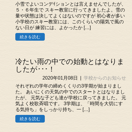
小雪でよいコンデｲションとは言えませんでしたが、
５・６年生で スキー教室に行ってきましたよ。雪の
量や状態は決してよくはないのですが 初心者が多い
小学校のスキー教室には、このくらいの陽気で風の
ない日が 練習には、よかったか […]
続きを読む
冷たい雨の中での始動とはなりま
したが･･･！
2020年01月08日
|
学校からのお知らせ
それぞれの学年の締めくくりの3学期が始まりまし
た。 あいにくの天気の中でのスタートとはなりまし
たが、 元気な子ども達が学校に戻ってきました。 元
気よく校歌斉唱です。 3学期は、「時間を大切にす
る気持ち」をしっかり持ち、一 […]
続きを読む