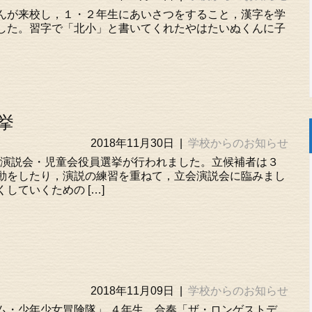
んが来校し，１・２年生にあいさつをすること，漢字を学
した。習字で「北小」と書いてくれたやはたいぬくんに子
。
挙
2018年11月30日
|
学校からのお知らせ
会演説会・児童会役員選挙が行われました。立候補者は３
動をしたり，演説の練習を重ねて，立会演説会に臨みまし
していくための […]
2018年11月09日
|
学校からのお知らせ
ム・少年少女冒険隊」 ４年生 合奏「ザ・ロンゲストデ