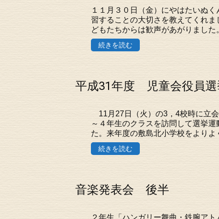
１１月３０日（金）にやはたいぬく
習することの大切さを教えてくれま
どもたちからは歓声があがりました
続きを読む
平成31年度 児童会役員選
11月27日（火）の3，4校時に立
～４年生のクラスを訪問して選挙運
た。来年度の敷島北小学校をよりよく
続きを読む
音楽発表会 後半
２年生「ハンガリー舞曲・鉄腕アト