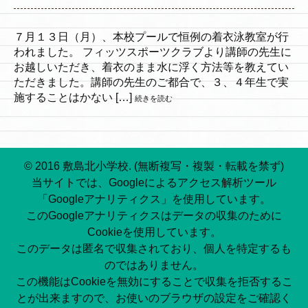
７月１３日（月）、本校プールで恒例の着衣泳教室が行
われました。 フィッツスポーツクラブより講師の先生に
お越しいただき、着衣のまま水に浮く方法等を教えてい
ただきました。講師の先生のご都合で、３、４年生で実
施することはかない […]
続きを読む
© 2016 敷島北小学校. (無断複写・複製・転載を禁ず)
当サイトでは、Googleによるアクセス解析ツール
「Googleアナリティクス」を使用しています。
このGoogleアナリティクスはデータの収集のために
Cookieを使用しています。
このデータは匿名で収集されており、個人を特定するも
のではありません。
この機能はCookieを無効にすることで収集を拒否するこ
とが出来ますので、お使いのブラウザの設定をご確認く