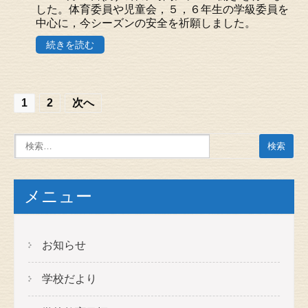
した。体育委員や児童会，５，６年生の学級委員を
中心に，今シーズンの安全を祈願しました。
続きを読む
投
1
2
次へ
稿
の
ナ
ビ
メニュー
ゲ
ー
お知らせ
シ
学校だより
ョ