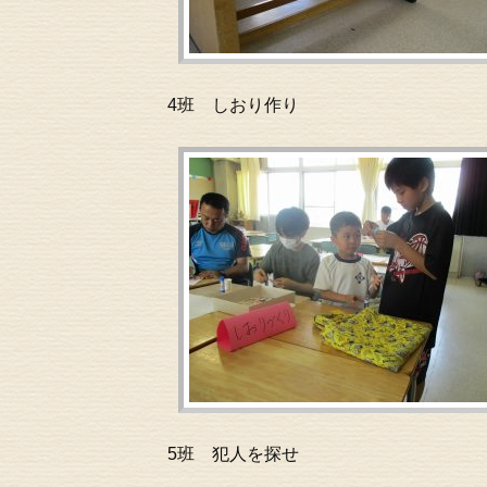
4班 しおり作り
5班 犯人を探せ