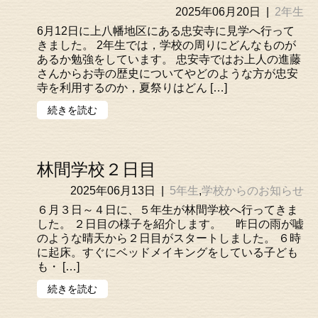
2025年06月20日
|
2年生
6月12日に上八幡地区にある忠安寺に見学へ行って
きました。 2年生では，学校の周りにどんなものが
あるか勉強をしています。 忠安寺ではお上人の進藤
さんからお寺の歴史についてやどのような方が忠安
寺を利用するのか，夏祭りはどん […]
続きを読む
林間学校２日目
2025年06月13日
|
5年生
,
学校からのお知らせ
６月３日～４日に、５年生が林間学校へ行ってきま
した。 ２日目の様子を紹介します。 昨日の雨が嘘
のような晴天から２日目がスタートしました。 ６時
に起床。すぐにベッドメイキングをしている子ども
も・ […]
続きを読む