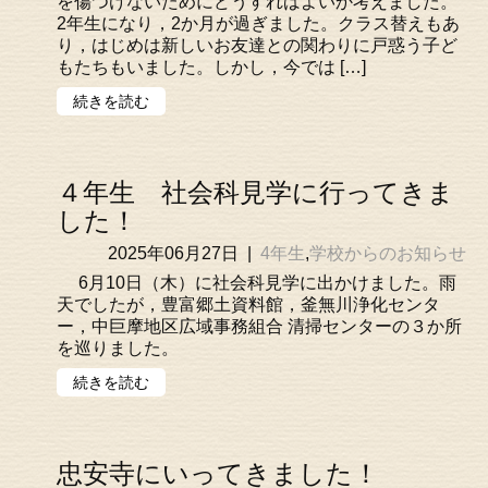
を傷つけないためにどうすればよいか考えました。
2年生になり，2か月が過ぎました。クラス替えもあ
り，はじめは新しいお友達との関わりに戸惑う子ど
もたちもいました。しかし，今では […]
続きを読む
４年生 社会科見学に行ってきま
した！
2025年06月27日
|
4年生
,
学校からのお知らせ
6月10日（木）に社会科見学に出かけました。雨
天でしたが，豊富郷土資料館，釜無川浄化センタ
ー，中巨摩地区広域事務組合 清掃センターの３か所
を巡りました。
続きを読む
忠安寺にいってきました！