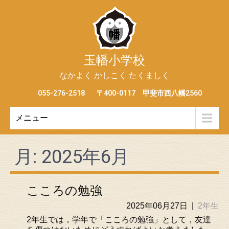
玉幡小学校
なかよく かしこく たくましく
055-276-2518
〒400-0117 甲斐市西八幡2560
メニュー
月:
2025年6月
こころの勉強
2025年06月27日
|
2年生
2年生では，学年で「こころの勉強」として，友達