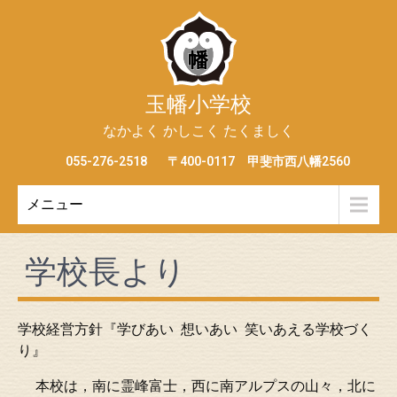
玉幡小学校
なかよく かしこく たくましく
055-276-2518
〒400-0117 甲斐市西八幡2560
メニュー
学校長より
学校経営方針『学びあい 想いあい 笑いあえる学校づく
り』
本校は，南に霊峰富士，西に南アルプスの山々，北に