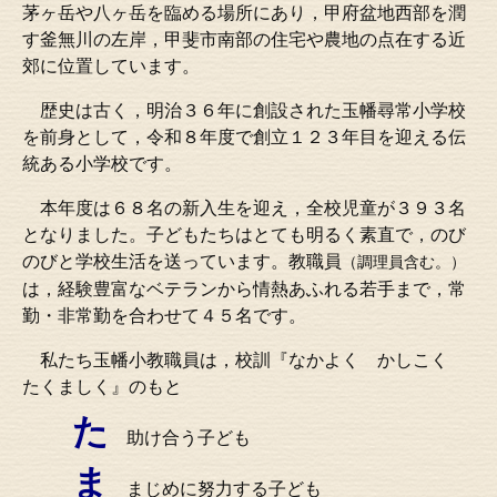
茅ヶ岳や八ヶ岳を臨める場所にあり，甲府盆地西部を潤
す釜無川の左岸，甲斐市南部の住宅や農地の点在する近
郊に位置しています。
歴史は古く，明治３６年に創設された玉幡尋常小学校
を前身として，令和８年度で創立１２３年目を迎える伝
統ある小学校です。
本年度は６８名の新入生を迎え，全校児童が３９３名
となりました。子どもたちはとても明るく素直で，のび
のびと学校生活を送っています。教職員
（調理員含む。）
は，経験豊富なベテランから情熱あふれる若手まで，常
勤・非常勤を合わせて４５名です。
私たち玉幡小教職員は，校訓『なかよく かしこく
たくましく』のもと
た
助け合う子ども
ま
まじめに努力する子ども