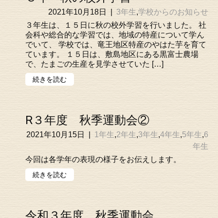
2021年10月18日
|
3年生
,
学校からのお知らせ
３年生は、１５日に秋の校外学習を行いました。 社
会科や総合的な学習では、地域の特産について学ん
でいて、 学校では、竜王地区特産のやはた芋を育て
ています。 １５日は、敷島地区にある黒富士農場
で、たまごの生産を見学させていた […]
続きを読む
R３年度 秋季運動会②
2021年10月15日
|
1年生
,
2年生
,
3年生
,
4年生
,
5年生
,
6
年生
今回は各学年の表現の様子をお伝えします。
続きを読む
令和３年度 秋季運動会