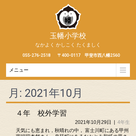
玉幡小学校
なかよく かしこく たくましく
055-276-2518
〒400-0117 甲斐市西八幡2560
メニュー
月:
2021年10月
４年 校外学習
2021年10月29日
|
4年生
天気にも恵まれ，秋晴れの中， 富士川町にある甲州