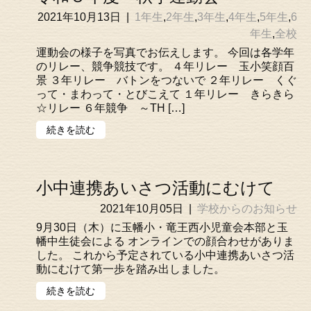
2021年10月13日
|
1年生
,
2年生
,
3年生
,
4年生
,
5年生
,
6
年生
,
全校
運動会の様子を写真でお伝えします。 今回は各学年
のリレー、競争競技です。 ４年リレー 玉小笑顔百
景 ３年リレー バトンをつないで ２年リレー くぐ
って・まわって・とびこえて １年リレー きらきら
☆リレー ６年競争 ～TH […]
続きを読む
小中連携あいさつ活動にむけて
2021年10月05日
|
学校からのお知らせ
9月30日（木）に玉幡小・竜王西小児童会本部と玉
幡中生徒会による オンラインでの顔合わせがありま
した。 これから予定されている小中連携あいさつ活
動にむけて第一歩を踏み出しました。
続きを読む