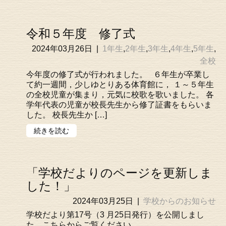
令和５年度 修了式
2024年03月26日
|
1年生
,
2年生
,
3年生
,
4年生
,
5年生
,
全校
今年度の修了式が行われました。 ６年生が卒業し
て約一週間，少しゆとりある体育館に， １～５年生
の全校児童が集まり，元気に校歌を歌いました。 各
学年代表の児童が校長先生から修了証書をもらいま
した。 校長先生か […]
続きを読む
「学校だよりのページを更新しま
した！」
2024年03月25日
|
学校からのお知らせ
学校だより第17号（3 月25日発行）を公開しまし
た。こちらからご覧ください。