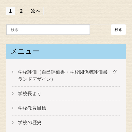
投
1
2
次へ
稿
の
ナ
ビ
メニュー
ゲ
ー
学校評価（自己評価書・学校関係者評価書・グ
シ
ランドデザイン）
ョ
学校長より
ン
学校教育目標
学校の歴史