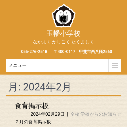
玉幡小学校
なかよく かしこく たくましく
055-276-2518
〒400-0117 甲斐市西八幡2560
メニュー
月:
2024年2月
食育掲示板
2024年02月29日
|
全校
,
学校からのお知らせ
２月の食育掲示板