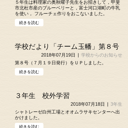
５年生は料理家の奥秋曜子先生をお招きして，甲斐
市北杜市産のブルーベリーと，富士河口湖町の牛乳
を使い， フルーチェ作りをおこないました。
続きを読む
学校だより「チーム玉幡」第８号
2018年07月19日
|
学校からのお知らせ
第８号（７月１９日発行）をＵＰしました。
続きを読む
３年生 校外学習
2018年07月18日
|
3年生
シャトレーゼ白州工場とオオムラサキセンターへ出
かけました。
続きを読む