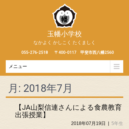
玉幡小学校
なかよく かしこく たくましく
055-276-2518
〒400-0117 甲斐市西八幡2560
メニュー
月:
2018年7月
【JA山梨信連さんによる食農教育
出張授業】
2018年07月19日
|
5年生