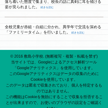
落ち着いた態度で集まり、校長の話に真剣に耳を傾ける
姿が見られました。
続きを読む
全校児童が赤組・白組に分かれ、異学年で交流を深める
「ファミリータイム」を行いました。
続きを読む
© 2016 敷島小学校. (無断複写・複製・転載を禁ず)
当サイトでは、Googleによるアクセス解析ツール
「Googleアナリティクス」を使用しています。
このGoogleアナリティクスはデータの収集のために
Cookieを使用しています。
このデータは匿名で収集されており、個人を特定するも
のではありません。
この機能はCookieを無効にすることで収集を拒否するこ
とが出来ますので、お使いのブラウザの設定をご確認く