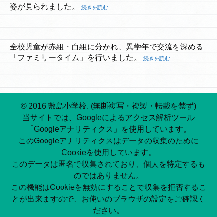
姿が見られました。
続きを読む
全校児童が赤組・白組に分かれ、異学年で交流を深める
「ファミリータイム」を行いました。
続きを読む
© 2016 敷島小学校. (無断複写・複製・転載を禁ず)
当サイトでは、Googleによるアクセス解析ツール
「Googleアナリティクス」を使用しています。
このGoogleアナリティクスはデータの収集のために
Cookieを使用しています。
このデータは匿名で収集されており、個人を特定するも
のではありません。
この機能はCookieを無効にすることで収集を拒否するこ
とが出来ますので、お使いのブラウザの設定をご確認く
ださい。