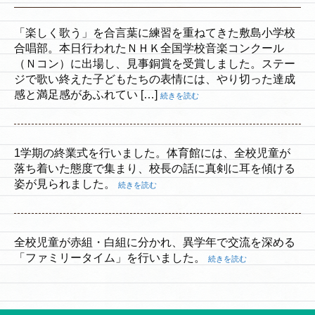
「楽しく歌う」を合言葉に練習を重ねてきた敷島小学校
合唱部。本日行われたＮＨＫ全国学校音楽コンクール
（Ｎコン）に出場し、見事銅賞を受賞しました。ステー
ジで歌い終えた子どもたちの表情には、やり切った達成
感と満足感があふれてい […]
続きを読む
1学期の終業式を行いました。体育館には、全校児童が
落ち着いた態度で集まり、校長の話に真剣に耳を傾ける
姿が見られました。
続きを読む
全校児童が赤組・白組に分かれ、異学年で交流を深める
「ファミリータイム」を行いました。
続きを読む