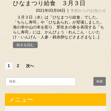
ひなまつり給食 ３月３日
2021年03月04日
|
学校からのお知らせ
３月３日（水）は「ひなまつり給食」でした。
「ちらし寿司」や「ひなあられ」が登場しました。
海の幸や山の幸を彩り、芽吹きの春を表現する「ち
らし寿司」には、かんぴょう・れんこん・しいた
け・いんげん・人参・錦糸卵などさまざまな […]
続きを読む
投
1
2
次へ
稿
の
ナ
ビ
メニュー
ゲ