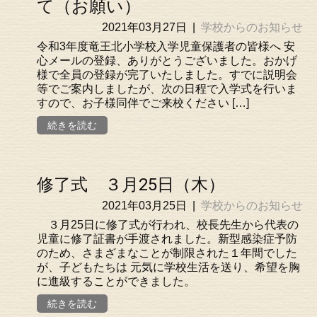
て（お願い）
2021年03月27日
|
学校からのお知らせ
令和3年度竜王北小学校入学児童保護者の皆様へ 安
心メールの登録、ありがとうございました。おかげ
様で全員の登録が完了いたしました。すでに説明会
等でご案内しましたが、次の日程で入学式を行いま
すので、お子様同伴でご来校ください […]
続きを読む
修了式 ３月25日（木）
2021年03月25日
|
学校からのお知らせ
３月25日に修了式が行われ、校長先生から代表の
児童に修了証書が手渡されました。新型感染症予防
のため、さまざまなことが制限された１年間でした
が、子どもたちは 元気に学校生活を送り、希望を胸
に進級することができました。
続きを読む