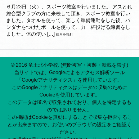
６月23日（火）、スポーツ教室を行いました。 アスとれ
総合型クラブの方に来校して頂き、スポーツ教室を行い
ました。タオルを使って、楽しく準備運動をした後、バ
ンダナをつけたボールを使って、力一杯投げる練習をし
ました。体の使い […]
続きを読む
© 2016 竜王北小学校. (無断複写・複製・転載を禁ず)
当サイトでは、Googleによるアクセス解析ツール
「Googleアナリティクス」を使用しています。
このGoogleアナリティクスはデータの収集のために
Cookieを使用しています。
このデータは匿名で収集されており、個人を特定するも
のではありません。
この機能はCookieを無効にすることで収集を拒否するこ
とが出来ますので、お使いのブラウザの設定をご確認く
ださい。