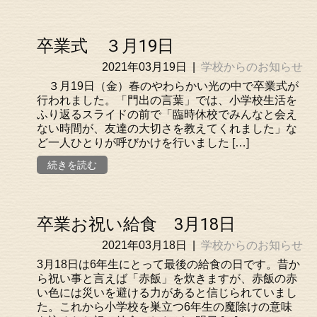
卒業式 ３月19日
2021年03月19日
|
学校からのお知らせ
３月19日（金）春のやわらかい光の中で卒業式が
行われました。「門出の言葉」では、小学校生活を
ふり返るスライドの前で「臨時休校でみんなと会え
ない時間が、友達の大切さを教えてくれました」な
ど一人ひとりが呼びかけを行いました […]
続きを読む
卒業お祝い給食 3月18日
2021年03月18日
|
学校からのお知らせ
3月18日は6年生にとって最後の給食の日です。昔か
ら祝い事と言えば「赤飯」を炊きますが、赤飯の赤
い色には災いを避ける力があると信じられていまし
た。これから小学校を巣立つ6年生の魔除けの意味