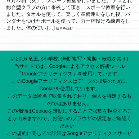
６月23日（火）、スポーツ教室を行いました。 アスとれ
総合型クラブの方に来校して頂き、スポーツ教室を行い
ました。タオルを使って、楽しく準備運動をした後、バ
ンダナをつけたボールを使って、力一杯投げる練習をし
ました。体の使い […]
続きを読む
© 2016 竜王北小学校. (無断複写・複製・転載を禁ず)
当サイトでは、Googleによるアクセス解析ツール
「Googleアナリティクス」を使用しています。
このGoogleアナリティクスはデータの収集のために
Cookieを使用しています。
このデータは匿名で収集されており、個人を特定するも
のではありません。
この機能はCookieを無効にすることで収集を拒否するこ
とが出来ますので、お使いのブラウザの設定をご確認く
ださい。
この規約に関しての詳細はGoogleアナリティクスサービ