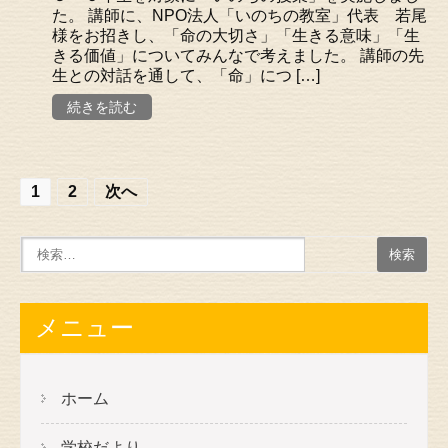
た。 講師に、NPO法人「いのちの教室」代表 若尾
様をお招きし、「命の大切さ」「生きる意味」「生
きる価値」についてみんなで考えました。 講師の先
生との対話を通して、「命」につ […]
続きを読む
投
1
2
次へ
稿
の
ナ
ビ
メニュー
ゲ
ー
ホーム
シ
学校だより