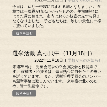
2022年11月22日
|
学校からのお知らせ
今日は、辺り一帯霧に包まれる朝となりました。 学
校では一端霧が晴れかかったものの、午前9時頃に
はまた霧に包まれ、市内はおろか校庭の先すら見え
なくなりました。 子どもたちは、珍しい景色に一様
に驚いていました。
続きを読む
選挙活動 真っ只中（11月18日）
2022年11月18日
|
学校からのお知らせ
来週25日は、児童会選挙の立会演説会と投開票で
す。 候補者・応援者は、毎日熱心に自分たちの思い
を訴えています。 また、選挙管理委員会のメンバー
も選挙事務に勤しんでいます。 来年度の北小のた
め、皆一生懸命です。
続きを読む