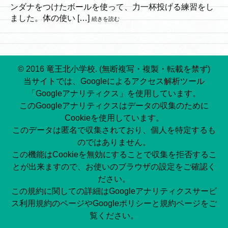
ンダナをつけたボールを使って、力一杯投げる練習をし
ました。体の使い […]
続きを読む
© 2016 竜王北小学校. (無断複写・複製・転載を禁ず)
当サイトでは、Googleによるアクセス解析ツール
「Googleアナリティクス」を使用しています。
このGoogleアナリティクスはデータの収集のために
Cookieを使用しています。
このデータは匿名で収集されており、個人を特定するも
のではありません。
この機能はCookieを無効にすることで収集を拒否するこ
とが出来ますので、お使いのブラウザの設定をご確認く
ださい。
この規約に関しての詳細はGoogleアナリティクスサービ
ス利用規約のページやGoogleポリシーと規約ページをご
覧ください。