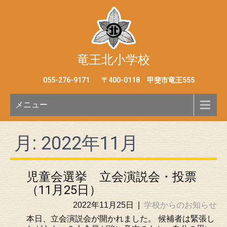
竜王北小学校
055-276-9171
〒400-0118 甲斐市竜王555
メニュー
月:
2022年11月
児童会選挙 立会演説会・投票
（11月25日）
2022年11月25日
|
学校からのお知らせ
本日、立会演説会が開かれました。 候補者は緊張し