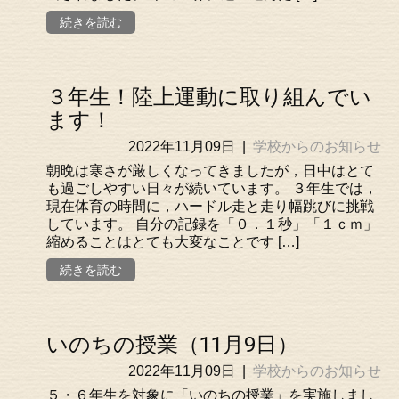
続きを読む
３年生！陸上運動に取り組んでい
ます！
2022年11月09日
|
学校からのお知らせ
朝晩は寒さが厳しくなってきましたが，日中はとて
も過ごしやすい日々が続いています。 ３年生では，
現在体育の時間に，ハードル走と走り幅跳びに挑戦
しています。 自分の記録を「０．１秒」「１ｃｍ」
縮めることはとても大変なことです […]
続きを読む
いのちの授業（11月9日）
2022年11月09日
|
学校からのお知らせ
５・６年生を対象に「いのちの授業」を実施しまし