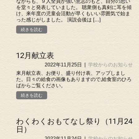
ながらも、９人全員が強い意志のもと、自分の思い
を堂々と発表していました。 聴衆側も真剣に耳を傾
け、来年度の児童会活動が早くもいい雰囲気で始ま
った感じがしました。 演説会後は […]
続きを読む
12月献立表
2022年11月25日
|
学校からのお知らせ
来月献立表、お便り、盛り付け表、アップしまし
た。日々の給食の画像もありますので,給食室のひろ
ばからご覧ください。
続きを読む
わくわくおもてなし祭り（11月24
日）
2022年11月24日
|
学校からのお知らせ