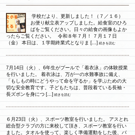
学校だより、更新しました！（７／１６）
お便り献立表アップしました。給食室のひろ
ばをご覧ください。日々の給食の画像もよか
ったらご覧ください。 令和８年７月！ ７月１７日
（金） 本日は、１学期終業式となりま […]
続きを読む
7月14日（火）、6年生がプールで「着衣泳」の体験授業
を行いました。 着衣泳は、万が一の水難事故に備え、
「もしもの時にどうやって命を守るか」を学ぶための大
切な安全教育です。子どもたちは、普段着ている長袖・
長ズボンを身につ […]
続きを読む
６月23日（火）、スポーツ教室を行いました。 アスとれ
総合型クラブの方に来校して頂き、スポーツ教室を行い
ました。タオルを使って、楽しく準備運動をした後、バ