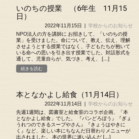
いのちの授業 （6年生 11月15
日）
2022年11月15日
|
学校からのお知らせ
NPO法人の方を講師に お招きして、「いのちの授
業」を受けました。命について、教え、伝え、理解
させようとする授業ではなく、子どもたちが抱いて
いる命への思いを引き出す授業でした。対話形式を
通して、児童自らが、気づき、考え、 […]
続きを読む
本となかよし給食（11月14日）
2022年11月14日
|
学校からのお知らせ
先週1週間は、図書室と給食室のコラボ企画、「本
となかよし給食」でした。 『パンどろぼう』『ぎょ
うれつのできるスープやさん』『きょうはやきに
く』など、楽しい本にちなんだ日替わりメニューが
出されました。 本の世界に迷い込んだ […]