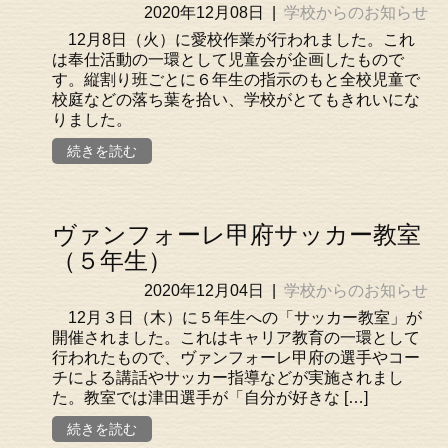
2020年12月08日
|
学校からのお知らせ
12月8日（火）に愛校作業が行われました。これ
は奉仕活動の一環として児童会が企画したもので
す。縦割り班ごとに６年生の指示のもと全校児童で
校庭などの落ち葉を拾い、学校がとてもきれいにな
りました。
続きを読む
ヴァンフォーレ甲府サッカー教室
（５年生）
2020年12月04日
|
学校からのお知らせ
12月３日（木）に５年生への「サッカー教室」が
開催されました。これはキャリア教育の一環として
行われたもので、ヴァンフォーレ甲府の選手やコー
チによる講話やサッカー指導などが実施されまし
た。教室では津田選手が「自分が好きな […]
続きを読む