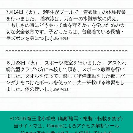
7月14日（火）、6年生がプールで「着衣泳」の体験授業
を行いました。 着衣泳は、万が一の水難事故に備え、
「もしもの時にどうやって命を守るか」を学ぶための大
切な安全教育です。子どもたちは、普段着ている長袖・
長ズボンを身につ […]
続きを読む
６月23日（火）、スポーツ教室を行いました。 アスとれ
総合型クラブの方に来校して頂き、スポーツ教室を行い
ました。タオルを使って、楽しく準備運動をした後、バ
ンダナをつけたボールを使って、力一杯投げる練習をし
ました。体の使い […]
続きを読む
© 2016 竜王北小学校. (無断複写・複製・転載を禁ず)
当サイトでは、Googleによるアクセス解析ツール
「Googleアナリティクス」を使用しています。