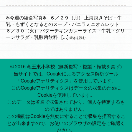
✻今週の給食写真✻ ６／２９（月） 上海焼きそば・牛
乳・もずくとなるとのスープ・バニラミニオムレット
６／３０（火） バターチキンカレーライス・牛乳・グリ
ーンサラダ・乳酸菌飲料 […]
続きを読む
© 2016 竜王東小学校. (無断複写・複製・転載を禁ず)
当サイトでは、Googleによるアクセス解析ツール
「Googleアナリティクス」を使用しています。
このGoogleアナリティクスはデータの収集のために
Cookieを使用しています。
このデータは匿名で収集されており、個人を特定するも
のではありません。
この機能はCookieを無効にすることで収集を拒否するこ
とが出来ますので、お使いのブラウザの設定をご確認く
ださい。