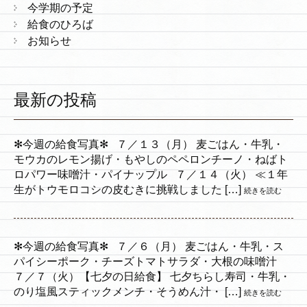
今学期の予定
給食のひろば
お知らせ
最新の投稿
✻今週の給食写真✻ ７／１３（月） 麦ごはん・牛乳・
モウカのレモン揚げ・もやしのペペロンチーノ・ねばト
ロパワー味噌汁・パイナップル ７／１４（火） ≪１年
生がトウモロコシの皮むきに挑戦しました […]
続きを読む
✻今週の給食写真✻ ７／６（月） 麦ごはん・牛乳・ス
パイシーポーク・チーズトマトサラダ・大根の味噌汁
７／７（火）【七夕の日給食】 七夕ちらし寿司・牛乳・
のり塩風スティックメンチ・そうめん汁・ […]
続きを読む