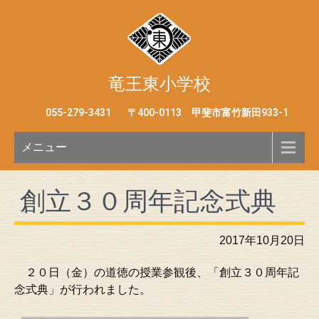
竜王東小学校
055-279-3431
〒400-0113 甲斐市富竹新田933-1
メニュー
創立３０周年記念式典
2017年10月20日
２０日（金）の道徳の授業参観後、「創立３０周年記
念式典」が行われました。