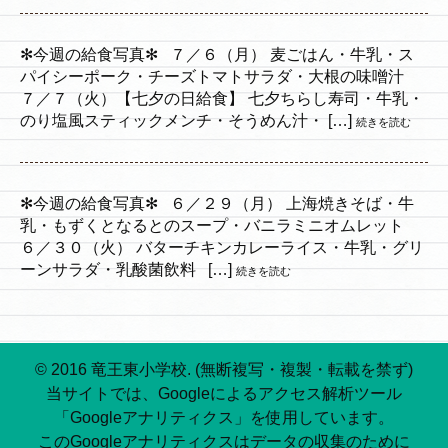
✻今週の給食写真✻ ７／６（月） 麦ごはん・牛乳・ス
パイシーポーク・チーズトマトサラダ・大根の味噌汁
７／７（火）【七夕の日給食】 七夕ちらし寿司・牛乳・
のり塩風スティックメンチ・そうめん汁・ […]
続きを読む
✻今週の給食写真✻ ６／２９（月） 上海焼きそば・牛
乳・もずくとなるとのスープ・バニラミニオムレット
６／３０（火） バターチキンカレーライス・牛乳・グリ
ーンサラダ・乳酸菌飲料 […]
続きを読む
© 2016 竜王東小学校. (無断複写・複製・転載を禁ず)
当サイトでは、Googleによるアクセス解析ツール
「Googleアナリティクス」を使用しています。
このGoogleアナリティクスはデータの収集のために