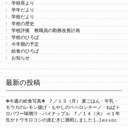
学校長より
学年だより
学校だより
学校の歴史
学校評価 教職員の勤務改善計画
学校のひろば
今学期の予定
給食のひろば
お知らせ
最新の投稿
✻今週の給食写真✻ ７／１３（月） 麦ごはん・牛乳・
モウカのレモン揚げ・もやしのペペロンチーノ・ねばト
ロパワー味噌汁・パイナップル ７／１４（火） ≪１年
生がトウモロコシの皮むきに挑戦しました […]
続きを読む