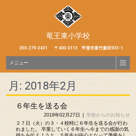
竜王東小学校
055-279-3431
〒400-0113 甲斐市富竹新田933-1
メニュー
月:
2018年2月
６年生を送る会
2018年02月27日
|
学校からのお知らせ
２７日（火）の３・４校時に６年生を送る会が行わ
れました。 卒業していく６年生へ今までの感謝の気
持ちを伝えようと、５年生が中心となって準備をし