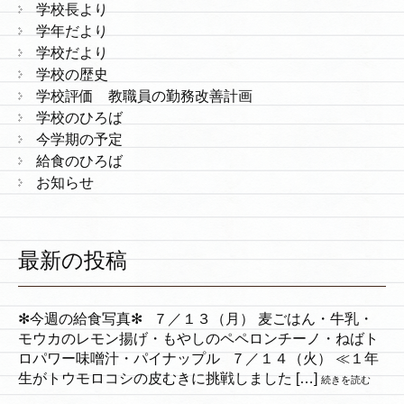
学校長より
学年だより
学校だより
学校の歴史
学校評価 教職員の勤務改善計画
学校のひろば
今学期の予定
給食のひろば
お知らせ
最新の投稿
✻今週の給食写真✻ ７／１３（月） 麦ごはん・牛乳・
モウカのレモン揚げ・もやしのペペロンチーノ・ねばト
ロパワー味噌汁・パイナップル ７／１４（火） ≪１年
生がトウモロコシの皮むきに挑戦しました […]
続きを読む