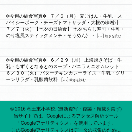
✻今週の給食写真✻ ７／６（月） 麦ごはん・牛乳・ス
パイシーポーク・チーズトマトサラダ・大根の味噌汁
７／７（火）【七夕の日給食】 七夕ちらし寿司・牛乳・
のり塩風スティックメンチ・そうめん汁・ […]
続きを読む
✻今週の給食写真✻ ６／２９（月） 上海焼きそば・牛
乳・もずくとなるとのスープ・バニラミニオムレット
６／３０（火） バターチキンカレーライス・牛乳・グリ
ーンサラダ・乳酸菌飲料 […]
続きを読む
© 2016 竜王東小学校. (無断複写・複製・転載を禁ず)
当サイトでは、Googleによるアクセス解析ツール
「Googleアナリティクス」を使用しています。
このGoogleアナリティクスはデータの収集のために