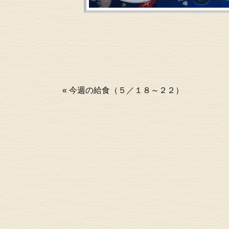
«
今週の給食（５／１８～２２）