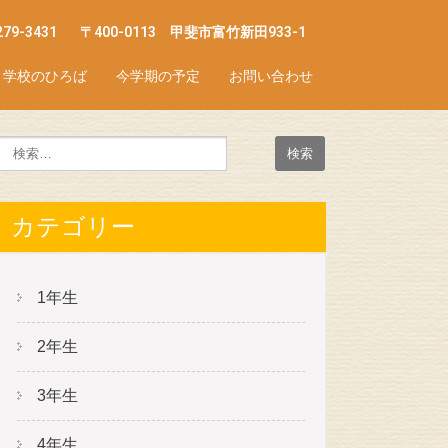
279-3431
〒400-0113 甲斐市富竹新田933-1
学校のひろば
今学期の予定
お問い合わせ
カテゴリー
1年生
2年生
3年生
4年生