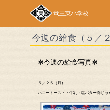
竜王東小学校
今週の給食（５／
✻今週の給食写真✻
５／２５（月）
ハニートースト・牛乳・塩バター肉じゃ