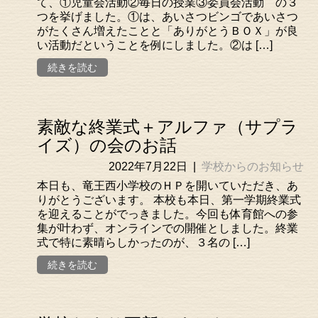
て、①児童会活動②毎日の授業③委員会活動 の３
つを挙げました。①は、あいさつビンゴであいさつ
がたくさん増えたことと「ありがとうＢＯＸ」が良
い活動だということを例にしました。②は […]
続きを読む
素敵な終業式＋アルファ（サプラ
イズ）の会のお話
2022年7月22日
|
学校からのお知らせ
本日も、竜王西小学校のＨＰを開いていただき、あ
りがとうございます。 本校も本日、第一学期終業式
を迎えることがでっきました。今回も体育館への参
集が叶わず、オンラインでの開催としました。終業
式で特に素晴らしかったのが、３名の […]
続きを読む