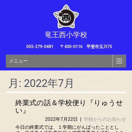
竜王西小学校
055-279-0481
〒400-0116 甲斐市玉川75
メニュー
月:
2022年7月
終業式の話＆学校便り『りゅうせ
い』
2022年7月22日
|
学校からのお知らせ
今日の終業式では、１学期にがんばったこととし