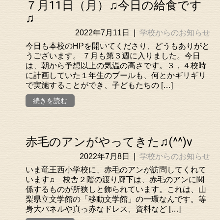
７月11日（月）♫今日の給食です
♫
2022年7月11日
|
学校からのお知らせ
今日も本校のHPを開いてくださり、どうもありがと
うございます。 ７月も第３週に入りました。今日
は、朝から予想以上の気温の高さです。３，４校時
に計画していた１年生のプールも、何とかギリギリ
で実施することができ、子どもたちの […]
続きを読む
赤毛のアンがやってきた♫(^^)v
2022年7月8日
|
学校からのお知らせ
いま竜王西小学校に、赤毛のアンが訪問してくれて
います♫ 校舎２階の渡り廊下は、赤毛のアンに関
係するものが所狭しと飾られています。これは、山
梨県立文学館の「移動文学館」の一環なんです。等
身大パネルや真っ赤なドレス、資料など […]