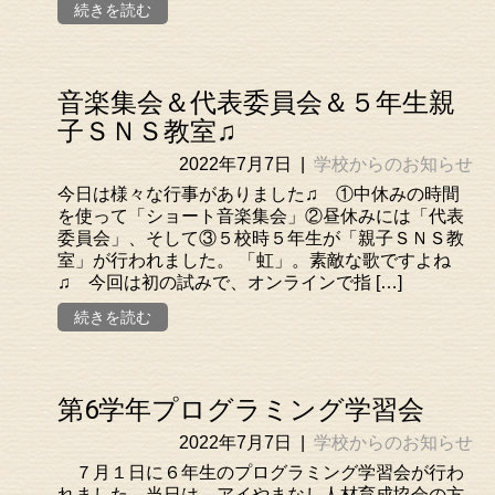
続きを読む
音楽集会＆代表委員会＆５年生親
子ＳＮＳ教室♫
2022年7月7日
|
学校からのお知らせ
今日は様々な行事がありました♫ ①中休みの時間
を使って「ショート音楽集会」②昼休みには「代表
委員会」、そして③５校時５年生が「親子ＳＮＳ教
室」が行われました。 「虹」。素敵な歌ですよね
♫ 今回は初の試みで、オンラインで指 […]
続きを読む
第6学年プログラミング学習会
2022年7月7日
|
学校からのお知らせ
７月１日に６年生のプログラミング学習会が行わ
れました。当日は，アイやまなし人材育成協会の方