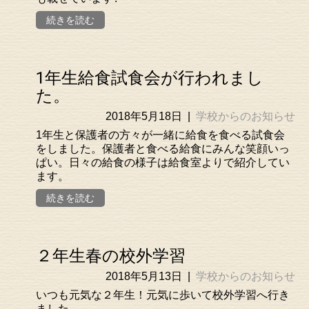
続きを読む
1年生給食試食会が行われまし
た。
2018年5月18日
|
学校からのお知らせ
1年生と保護者の方々が一緒に給食を食べる試食会
をしました。保護者と食べる給食にみんな笑顔いっ
ぱい。日々の給食の様子は給食室よりで紹介してい
ます。
続きを読む
２年生春の校外学習
2018年5月13日
|
学校からのお知らせ
いつも元気な２年生！元気に歩いて校外学習へ行き
ました。