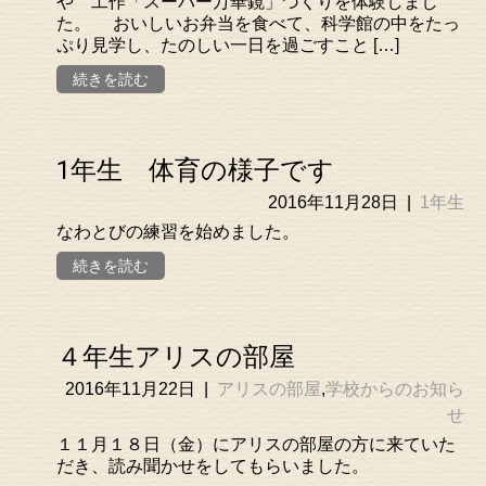
や 工作「スーパー万華鏡」づくりを体験しまし
た。 おいしいお弁当を食べて、科学館の中をたっ
ぷり見学し、たのしい一日を過ごすこと […]
続きを読む
1年生 体育の様子です
2016年11月28日
|
1年生
なわとびの練習を始めました。
続きを読む
４年生アリスの部屋
2016年11月22日
|
アリスの部屋
,
学校からのお知ら
せ
１１月１８日（金）にアリスの部屋の方に来ていた
だき、読み聞かせをしてもらいました。