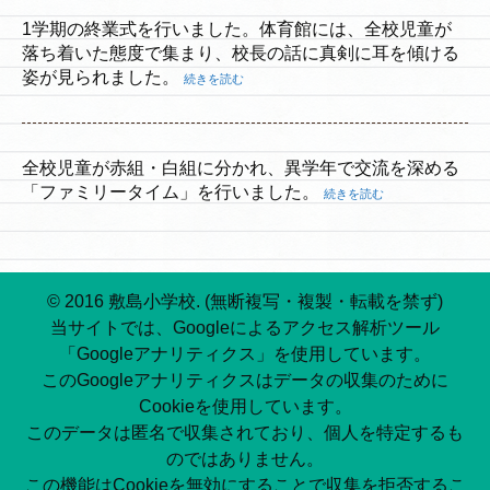
1学期の終業式を行いました。体育館には、全校児童が
落ち着いた態度で集まり、校長の話に真剣に耳を傾ける
姿が見られました。
続きを読む
全校児童が赤組・白組に分かれ、異学年で交流を深める
「ファミリータイム」を行いました。
続きを読む
© 2016 敷島小学校. (無断複写・複製・転載を禁ず)
当サイトでは、Googleによるアクセス解析ツール
「Googleアナリティクス」を使用しています。
このGoogleアナリティクスはデータの収集のために
Cookieを使用しています。
このデータは匿名で収集されており、個人を特定するも
のではありません。
この機能はCookieを無効にすることで収集を拒否するこ