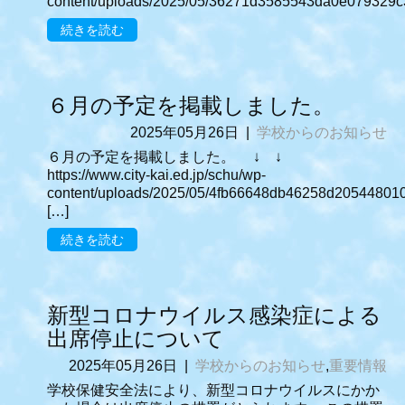
content/uploads/2025/05/36271d3585543da0e079329c
続きを読む
６月の予定を掲載しました。
2025年05月26日
|
学校からのお知らせ
６月の予定を掲載しました。 ↓ ↓
https://www.city-kai.ed.jp/schu/wp-
content/uploads/2025/05/4fb66648db46258d20544801
[…]
続きを読む
新型コロナウイルス感染症による
出席停止について
2025年05月26日
|
学校からのお知らせ
,
重要情報
学校保健安全法により、新型コロナウイルスにかか