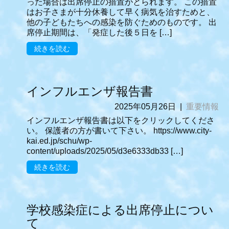
った場合は出席停止の措置がとられます。 この措置
はお子さまが十分休養して早く病気を治すためと、
他の子どもたちへの感染を防ぐためのものです。 出
席停止期間は、「発症した後５日を […]
続きを読む
インフルエンザ報告書
2025年05月26日
|
重要情報
インフルエンザ報告書は以下をクリックしてくださ
い。 保護者の方が書いて下さい。 https://www.city-
kai.ed.jp/schu/wp-
content/uploads/2025/05/d3e6333db33 […]
続きを読む
学校感染症による出席停止につい
て