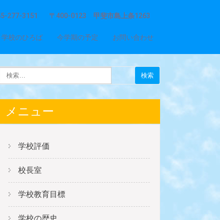
55-277-3151
〒400-0123 甲斐市島上条1263
学校のひろば
今学期の予定
お問い合わせ
メニュー
学校評価
校長室
学校教育目標
学校の歴史