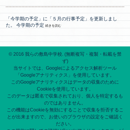
「今学期の予定」に「５月の行事予定」を更新しまし
た。 今学期の予定
続きを読む
© 2016 我らの敷島中学校. (無断複写・複製・転載を禁
ず)
当サイトでは、Googleによるアクセス解析ツール
「Googleアナリティクス」を使用しています。
このGoogleアナリティクスはデータの収集のために
Cookieを使用しています。
このデータは匿名で収集されており、個人を特定するも
のではありません。
この機能はCookieを無効にすることで収集を拒否するこ
とが出来ますので、お使いのブラウザの設定をご確認く
ださい。