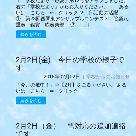
１ 学校だより「敬愛」第12号をアップしました。
右の「学校だより」からお入りください。 ある
いは こちら ⇐ クリック ２ 部活動の活躍
① 第23回西関東アンサンブルコンテスト 管楽八
重奏 銀賞 吹奏楽部 ② […]
続きを読む
2月2日(金) 今日の学校の様子で
す
2018年02月02日
|
学校からのお知らせ
「今月の敷中！」⇒【2月】をご覧ください。 ある
いは こちら ⇐ クリック
続きを読む
2月2日（金） 雪対応の追加連絡
です