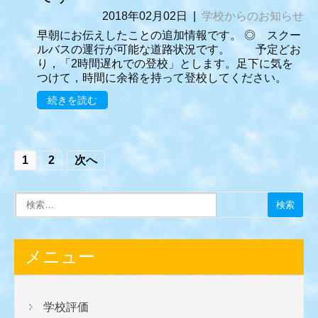
2018年02月02日
|
学校からのお知らせ
早朝にお伝えしたことの追加情報です。 ◎ スクー
ルバスの運行が可能な道路状況です。 予定どお
り，「2時間遅れでの登校」とします。足下に気を
つけて，時間に余裕を持って登校してください。
続きを読む
投
1
2
次へ
稿
の
ナ
ビ
メニュー
ゲ
ー
学校評価