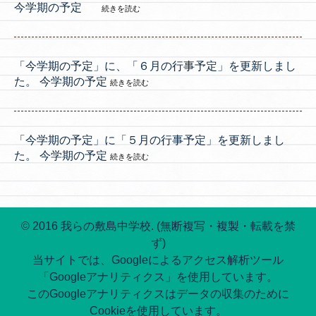
今学期の予定
続きを読む
「今学期の予定」に、「６月の行事予定」を更新しまし
た。 今学期の予定
続きを読む
「今学期の予定」に「５月の行事予定」を更新しまし
た。 今学期の予定
続きを読む
© 2016 我らの敷島中学校. (無断複写・複製・転載を禁
ず)
当サイトでは、Googleによるアクセス解析ツール
「Googleアナリティクス」を使用しています。
このGoogleアナリティクスはデータの収集のために
Cookieを使用しています。