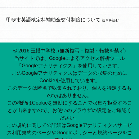
甲斐市英語検定料補助金交付制度について
続きを読む
© 2016 玉幡中学校. (無断複写・複製・転載を禁ず)
当サイトでは、Googleによるアクセス解析ツール
「Googleアナリティクス」を使用しています。
このGoogleアナリティクスはデータの収集のために
Cookieを使用しています。
このデータは匿名で収集されており、個人を特定するも
のではありません。
この機能はCookieを無効にすることで収集を拒否するこ
とが出来ますので、お使いのブラウザの設定をご確認く
ださい。
この規約に関しての詳細はGoogleアナリティクスサービ
ス利用規約のページやGoogleポリシーと規約ページをご