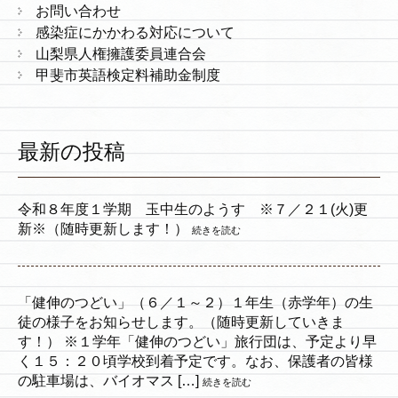
お問い合わせ
感染症にかかわる対応について
山梨県人権擁護委員連合会
甲斐市英語検定料補助金制度
最新の投稿
令和８年度１学期 玉中生のようす ※７／２１(火)更
新※（随時更新します！）
続きを読む
「健伸のつどい」（６／１～２）１年生（赤学年）の生
徒の様子をお知らせします。（随時更新していきま
す！） ※１学年「健伸のつどい」旅行団は、予定より早
く１５：２０頃学校到着予定です。なお、保護者の皆様
の駐車場は、バイオマス […]
続きを読む