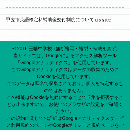
甲斐市英語検定料補助金交付制度について
続きを読む
© 2016 玉幡中学校. (無断複写・複製・転載を禁ず)
当サイトでは、Googleによるアクセス解析ツール
「Googleアナリティクス」を使用しています。
このGoogleアナリティクスはデータの収集のために
Cookieを使用しています。
このデータは匿名で収集されており、個人を特定するも
のではありません。
この機能はCookieを無効にすることで収集を拒否するこ
とが出来ますので、お使いのブラウザの設定をご確認く
ださい。
この規約に関しての詳細はGoogleアナリティクスサービ
ス利用規約のページやGoogleポリシーと規約ページをご