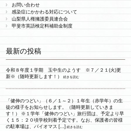
お問い合わせ
感染症にかかわる対応について
山梨県人権擁護委員連合会
甲斐市英語検定料補助金制度
最新の投稿
令和８年度１学期 玉中生のようす ※７／２１(火)更
新※（随時更新します！）
続きを読む
「健伸のつどい」（６／１～２）１年生（赤学年）の生
徒の様子をお知らせします。（随時更新していきま
す！） ※１学年「健伸のつどい」旅行団は、予定より早
く１５：２０頃学校到着予定です。なお、保護者の皆様
の駐車場は、バイオマス […]
続きを読む