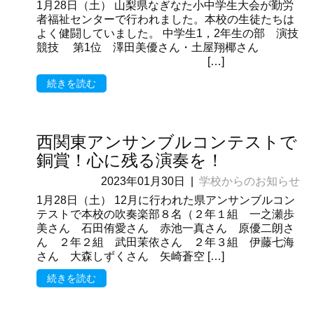
1月28日（土） 山梨県なぎなた小中学生大会が勤労
者福祉センターで行われました。本校の生徒たちは
よく健闘していました。 中学生1，2年生の部 演技
競技 第1位 澤田美優さん・土屋翔椰さん
[…]
続きを読む
西関東アンサンブルコンテストで
銅賞！心に残る演奏を！
2023年01月30日
|
学校からのお知らせ
1月28日（土） 12月に行われた県アンサンブルコン
テストで本校の吹奏楽部８名（２年１組 一之瀬歩
美さん 石田侑愛さん 赤池一真さん 原優二朗さ
ん ２年２組 武田茉依さん ２年３組 伊藤七海
さん 大森しずくさん 矢崎蒼空 […]
続きを読む