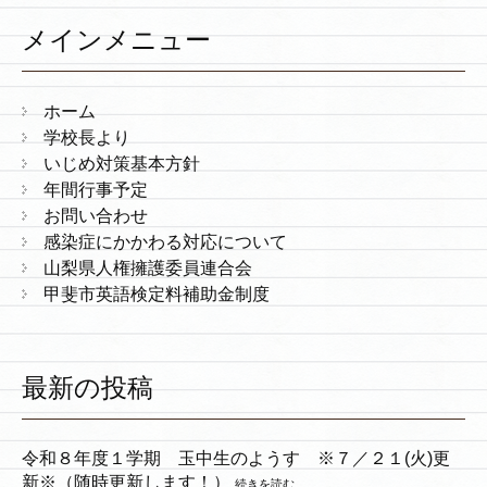
メインメニュー
ホーム
学校長より
いじめ対策基本方針
年間行事予定
お問い合わせ
感染症にかかわる対応について
山梨県人権擁護委員連合会
甲斐市英語検定料補助金制度
最新の投稿
令和８年度１学期 玉中生のようす ※７／２１(火)更
新※（随時更新します！）
続きを読む