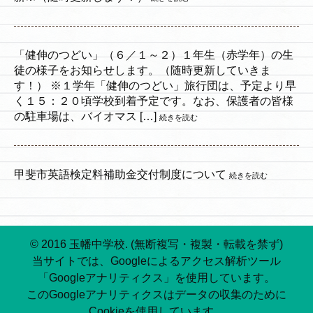
「健伸のつどい」（６／１～２）１年生（赤学年）の生
徒の様子をお知らせします。（随時更新していきま
す！） ※１学年「健伸のつどい」旅行団は、予定より早
く１５：２０頃学校到着予定です。なお、保護者の皆様
の駐車場は、バイオマス […]
続きを読む
甲斐市英語検定料補助金交付制度について
続きを読む
© 2016 玉幡中学校. (無断複写・複製・転載を禁ず)
当サイトでは、Googleによるアクセス解析ツール
「Googleアナリティクス」を使用しています。
このGoogleアナリティクスはデータの収集のために
Cookieを使用しています。