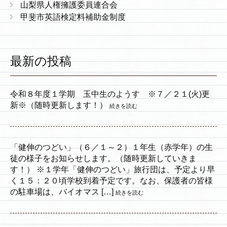
山梨県人権擁護委員連合会
甲斐市英語検定料補助金制度
最新の投稿
令和８年度１学期 玉中生のようす ※７／２１(火)更
新※（随時更新します！）
続きを読む
「健伸のつどい」（６／１～２）１年生（赤学年）の生
徒の様子をお知らせします。（随時更新していきま
す！） ※１学年「健伸のつどい」旅行団は、予定より早
く１５：２０頃学校到着予定です。なお、保護者の皆様
の駐車場は、バイオマス […]
続きを読む