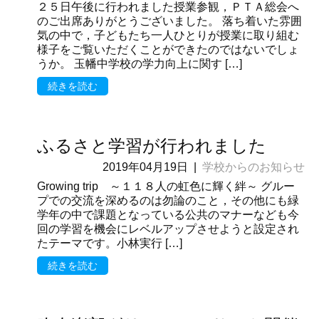
２５日午後に行われました授業参観，ＰＴＡ総会へ
のご出席ありがとうございました。 落ち着いた雰囲
気の中で，子どもたち一人ひとりが授業に取り組む
様子をご覧いただくことができたのではないでしょ
うか。 玉幡中学校の学力向上に関す […]
続きを読む
ふるさと学習が行われました
2019年04月19日
|
学校からのお知らせ
Growing trip ～１１８人の虹色に輝く絆～ グルー
プでの交流を深めるのは勿論のこと，その他にも緑
学年の中で課題となっている公共のマナーなども今
回の学習を機会にレベルアップさせようと設定され
たテーマです。小林実行 […]
続きを読む