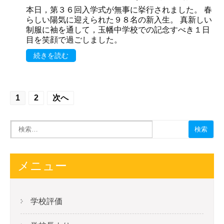
本日，第３６回入学式が無事に挙行されました。 春
らしい陽気に迎えられた９８名の新入生。 真新しい
制服に袖を通して，玉幡中学校での記念すべき１日
目を笑顔で過ごしました。
続きを読む
投
1
2
次へ
稿
の
ナ
ビ
メニュー
ゲ
ー
学校評価
シ