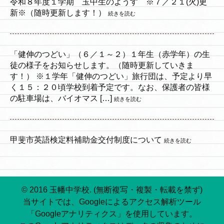
令和８年度１学期 玉中生のようす ※７／２１(火)更
新※（随時更新します！）
続きを読む
「健伸のつどい」（６／１～２）１年生（赤学年）の生
徒の様子をお知らせします。（随時更新していきま
す！） ※１学年「健伸のつどい」旅行団は、予定より早
く１５：２０頃学校到着予定です。なお、保護者の皆様
の駐車場は、バイオマス […]
続きを読む
甲斐市英語検定料補助金交付制度について
続きを読む
© 2016 玉幡中学校. (無断複写・複製・転載を禁ず)
当サイトでは、Googleによるアクセス解析ツール
「Googleアナリティクス」を使用しています。