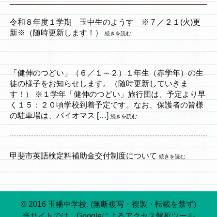
令和８年度１学期 玉中生のようす ※７／２１(火)更
新※（随時更新します！）
続きを読む
「健伸のつどい」（６／１～２）１年生（赤学年）の生
徒の様子をお知らせします。（随時更新していきま
す！） ※１学年「健伸のつどい」旅行団は、予定より早
く１５：２０頃学校到着予定です。なお、保護者の皆様
の駐車場は、バイオマス […]
続きを読む
甲斐市英語検定料補助金交付制度について
続きを読む
© 2016 玉幡中学校. (無断複写・複製・転載を禁ず)
当サイトでは、Googleによるアクセス解析ツール