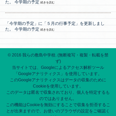
た。 今学期の予定
続きを読む
「今学期の予定」に「５月の行事予定」を更新しまし
た。 今学期の予定
続きを読む
© 2016 我らの敷島中学校. (無断複写・複製・転載を禁
ず)
当サイトでは、Googleによるアクセス解析ツール
「Googleアナリティクス」を使用しています。
このGoogleアナリティクスはデータの収集のために
Cookieを使用しています。
このデータは匿名で収集されており、個人を特定するも
のではありません。
この機能はCookieを無効にすることで収集を拒否するこ
とが出来ますので、お使いのブラウザの設定をご確認く