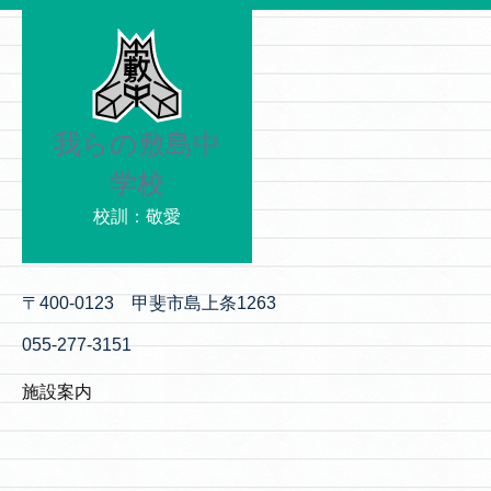
我らの敷島中
学校
校訓：敬愛
〒400-0123 甲斐市島上条1263
055-277-3151
施設案内