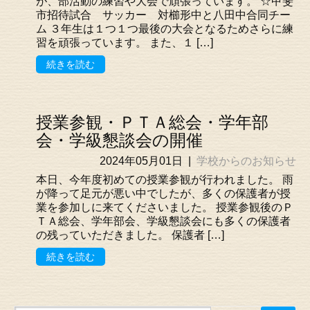
が、部活動の練習や大会で頑張っています。 ☆甲斐
市招待試合 サッカー 対櫛形中と八田中合同チー
ム ３年生は１つ１つ最後の大会となるためさらに練
習を頑張っています。 また、１ […]
続きを読む
授業参観・ＰＴＡ総会・学年部
会・学級懇談会の開催
2024年05月01日
|
学校からのお知らせ
本日、今年度初めての授業参観が行われました。 雨
が降って足元が悪い中でしたが、多くの保護者が授
業を参加しに来てくださいました。 授業参観後のＰ
ＴＡ総会、学年部会、学級懇談会にも多くの保護者
の残っていただきました。 保護者 […]
続きを読む