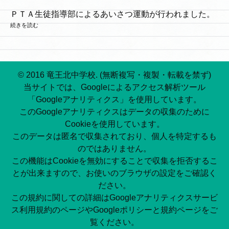
ＰＴＡ生徒指導部によるあいさつ運動が行われました。
続きを読む
© 2016 竜王北中学校. (無断複写・複製・転載を禁ず)
当サイトでは、Googleによるアクセス解析ツール
「Googleアナリティクス」を使用しています。
このGoogleアナリティクスはデータの収集のために
Cookieを使用しています。
このデータは匿名で収集されており、個人を特定するも
のではありません。
この機能はCookieを無効にすることで収集を拒否するこ
とが出来ますので、お使いのブラウザの設定をご確認く
ださい。
この規約に関しての詳細はGoogleアナリティクスサービ
ス利用規約のページやGoogleポリシーと規約ページをご
覧ください。