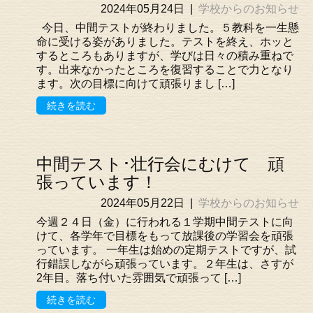
2024年05月24日
|
学校からのお知らせ
今日、中間テストが終わりました。５教科を一生懸
命に受ける姿がありました。テストを終え、ホッと
するところもありますが、学びは日々の積み重ねで
す。出来なかったところを復習することで力となり
ます。次の目標に向けて頑張りまし […]
続きを読む
中間テスト･壮行会にむけて 頑
張っています！
2024年05月22日
|
学校からのお知らせ
今週２４日（金）に行われる１学期中間テストに向
けて、各学年で目標をもって放課後の学習会を頑張
っています。 一年生は始めの定期テストですが、試
行錯誤しながら頑張っています。２年生は、さすが
2年目。落ち付いた雰囲気で頑張って […]
続きを読む