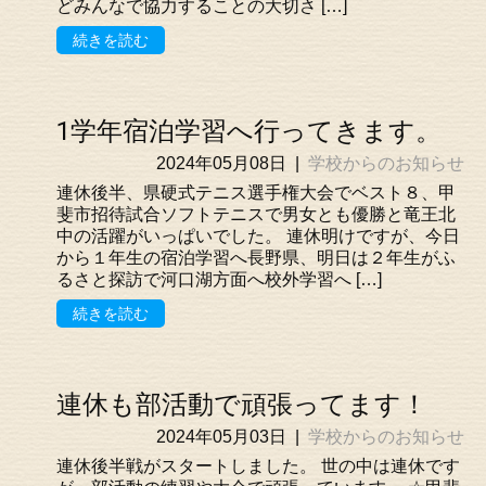
どみんなで協力することの大切さ […]
続きを読む
1学年宿泊学習へ行ってきます。
2024年05月08日
|
学校からのお知らせ
連休後半、県硬式テニス選手権大会でベスト８、甲
斐市招待試合ソフトテニスで男女とも優勝と竜王北
中の活躍がいっぱいでした。 連休明けですが、今日
から１年生の宿泊学習へ長野県、明日は２年生がふ
るさと探訪で河口湖方面へ校外学習へ […]
続きを読む
連休も部活動で頑張ってます！
2024年05月03日
|
学校からのお知らせ
連休後半戦がスタートしました。 世の中は連休です