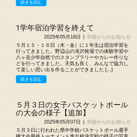
続きを読む
1学年宿泊学習を終えて
2025年05月18日
|
学校からのお知らせ
５月１５・１６日（木・金）に１年生は宿泊学習を
行ってきました。野辺山の滝沢牧場での体験学習や
八ヶ岳少年自然でのスタンプラリーやカレー作りな
どを行ってきました。天気も良く、みんなで協力し
て楽しい思い出を作ることができました […]
続きを読む
５月３日の女子バスケットボール
の大会の様子【追加】
2025年05月07日
|
学校からのお知らせ
５月３日に行われた県中学校バスケットボール選手
権大会最終トーナメント進出校決定戦の様子の写真