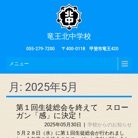
竜王北中学校
055-279-7200
〒400-0118 甲斐市竜王420
メニュー
月:
2025年5月
第１回生徒総会を終えて スロー
ガン「感」に決定！
2025年05月30日
|
学校からのお知らせ
５月２８日（水）に第１回生徒総会が行われまし