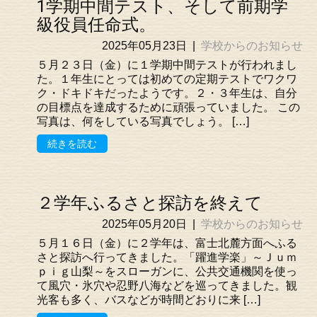
1学期中間テスト、そして前期学
級役員任命式。
2025年05月23日
|
学校からのお知らせ
５月２３日（金）に１学期中間テストが行われまし
た。１年生にとっては初めての定期テストでワクワ
ク・ドキドキだったようです。２・３年生は、自分
の目標点を達成するために頑張っていました。 この
写真は、何をしている写真でしょう。 […]
続きを読む
２学年ふるさと探訪を終えて
2025年05月20日
|
学校からのお知らせ
５月１６日（金）に２学年は、富士北麓方面へふる
さと探訪へ行ってきました。「躍進学楽」～Ｊｕｍ
ｐｉｇ山梨～をスローガンに、公共交通機関を使っ
て風穴・氷穴や忍野八海などを巡ってきました。観
光客も多く、バスなどが時間どおりに来 […]