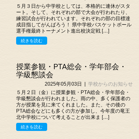
５月３日から中学校としては、本格的に連休がスタ
ート。そして、それぞれの部で大会が行われたり、
練習試合が行われています。それぞれの部の目標達
成目指してがんばろう！ 県中学校バスケットボール
選手権最終トーナメント進出校決定戦 […]
続きを読む
授業参観・PTA総会・学年部会・
学級懇談会
2025年05月03日
|
学校からのお知らせ
５月２日（金）に授業参観・PTA総会・学年部会・
学級懇談会が行われました。雨の中、多く保護者の
方が授業を見に来てくれました。また、その後の
PTA総会などにも多くの方が参加し、今年度の竜王
北中学校について考えることが出来ま […]
続きを読む