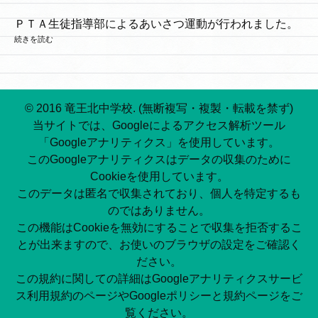
ＰＴＡ生徒指導部によるあいさつ運動が行われました。
続きを読む
© 2016 竜王北中学校. (無断複写・複製・転載を禁ず)
当サイトでは、Googleによるアクセス解析ツール
「Googleアナリティクス」を使用しています。
このGoogleアナリティクスはデータの収集のために
Cookieを使用しています。
このデータは匿名で収集されており、個人を特定するも
のではありません。
この機能はCookieを無効にすることで収集を拒否するこ
とが出来ますので、お使いのブラウザの設定をご確認く
ださい。
この規約に関しての詳細はGoogleアナリティクスサービ
ス利用規約のページやGoogleポリシーと規約ページをご
覧ください。