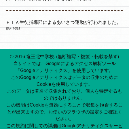
ＰＴＡ生徒指導部によるあいさつ運動が行われました。
続きを読む
© 2016 竜王北中学校. (無断複写・複製・転載を禁ず)
当サイトでは、Googleによるアクセス解析ツール
「Googleアナリティクス」を使用しています。
このGoogleアナリティクスはデータの収集のために
Cookieを使用しています。
このデータは匿名で収集されており、個人を特定するも
のではありません。
この機能はCookieを無効にすることで収集を拒否するこ
とが出来ますので、お使いのブラウザの設定をご確認く
ださい。
この規約に関しての詳細はGoogleアナリティクスサービ