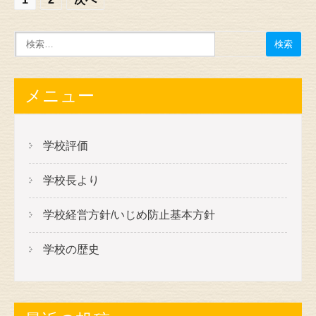
投
稿
の
ナ
ビ
メニュー
ゲ
ー
学校評価
シ
学校長より
ョ
ン
学校経営方針/いじめ防止基本方針
学校の歴史