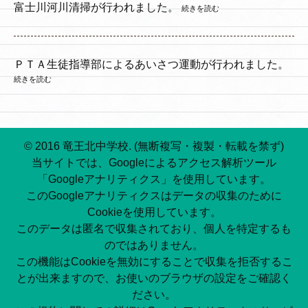
富士川河川清掃が行われました。
続きを読む
ＰＴＡ生徒指導部によるあいさつ運動が行われました。
続きを読む
© 2016 竜王北中学校. (無断複写・複製・転載を禁ず)
当サイトでは、Googleによるアクセス解析ツール
「Googleアナリティクス」を使用しています。
このGoogleアナリティクスはデータの収集のために
Cookieを使用しています。
このデータは匿名で収集されており、個人を特定するも
のではありません。
この機能はCookieを無効にすることで収集を拒否するこ
とが出来ますので、お使いのブラウザの設定をご確認く
ださい。