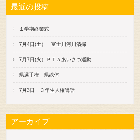
最近の投稿
１学期終業式
7月4日(土） 富士川河川清掃
7月7日(火）ＰＴＡあいさつ運動
県選手権 県総体
7月3日 ３年生人権講話
アーカイブ