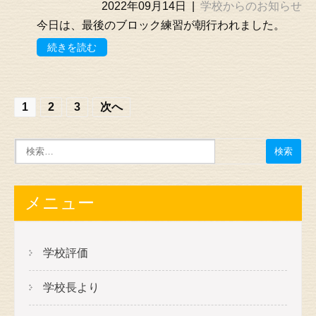
2022年09月14日
|
学校からのお知らせ
今日は、最後のブロック練習が朝行われました。
続きを読む
投
1
2
3
次へ
稿
の
ナ
ビ
メニュー
ゲ
ー
学校評価
シ
学校長より
ョ