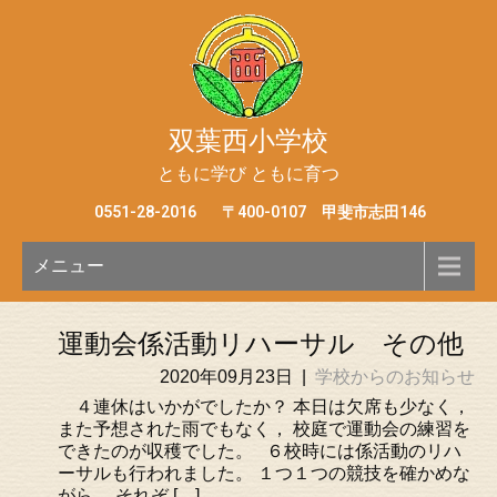
双葉西小学校
ともに学び ともに育つ
0551-28-2016
〒400-0107 甲斐市志田146
メニュー
運動会係活動リハーサル その他
2020年09月23日
|
学校からのお知らせ
４連休はいかがでしたか？ 本日は欠席も少なく，
また予想された雨でもなく， 校庭で運動会の練習を
できたのが収穫でした。 ６校時には係活動のリハ
ーサルも行われました。 １つ１つの競技を確かめな
がら， それぞ […]