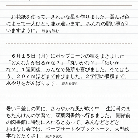
お花紙を使って、きれいな星を作りました。選んだ色
によって一人ひとり趣が違います。 みんなの願い事が叶
いますように。
続きを読む
６月１５日（月）にポップコーンの種をまきました。
「どんな芽が出るかな？」「丸いかな？」「細いか
な？」１週間後、みんなで発芽を喜びました。今ではも
う、２０ｃｍほどまで伸びました。２学期の収穫まで、
水やりをがんばります。
続きを読む
暑い日差しの間に、さわやかな風が吹く中、 生活科のま
ちたんけんの学習で、双葉図書館へ行きました。 開館前
の図書館に特別に入れるとあって、みんなどきどき！
おはなし会では、ペープサートやブックトーク、大型絵
本などたくさ […]
続きを読む