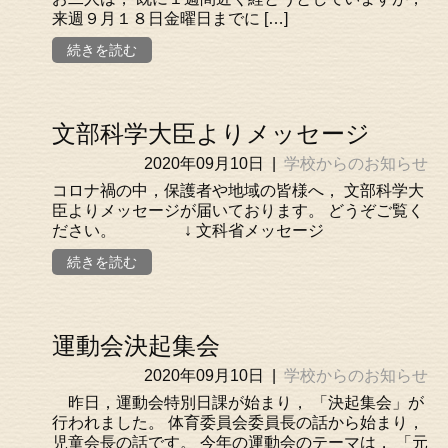
来週９月１８日金曜日までに […]
続きを読む
文部科学大臣よりメッセージ
2020年09月10日
|
学校からのお知らせ
コロナ禍の中，保護者や地域の皆様へ， 文部科学大
臣よりメッセージが届いております。 どうぞご覧く
ださい。 ↓ 文科省メッセージ
続きを読む
運動会決起集会
2020年09月10日
|
学校からのお知らせ
昨日，運動会特別日課が始まり， 「決起集会」が
行われました。 体育委員会委員長の話から始まり，
児童会長の話です。 今年の運動会のテーマは， 「元