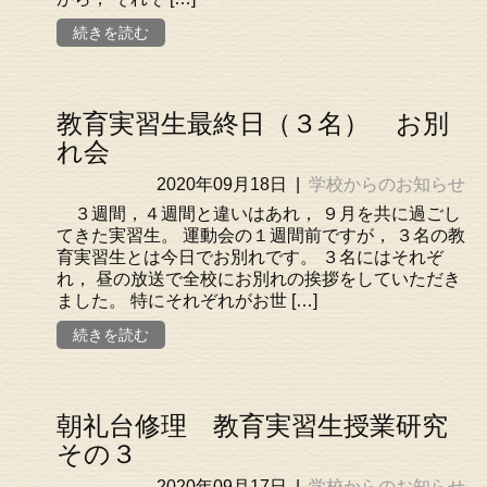
続きを読む
教育実習生最終日（３名） お別
れ会
2020年09月18日
|
学校からのお知らせ
３週間，４週間と違いはあれ， ９月を共に過ごし
てきた実習生。 運動会の１週間前ですが， ３名の教
育実習生とは今日でお別れです。 ３名にはそれぞ
れ， 昼の放送で全校にお別れの挨拶をしていただき
ました。 特にそれぞれがお世 […]
続きを読む
朝礼台修理 教育実習生授業研究
その３
2020年09月17日
|
学校からのお知らせ