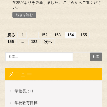
学校だよりを更新しました。 こちらからご覧くださ
い。
続きを読む
投
戻る
1
…
152
153
154
155
稿
156
…
182
次へ
の
ナ
ビ
ゲ
メニュー
ー
シ
学校長より
ョ
学校教育目標
ン