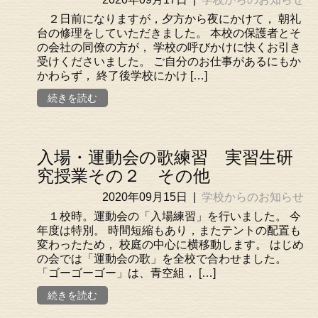
２日前になりますが，夕方から夜にかけて， 朝礼
台の修理をしていただきました。 本校の保護者とそ
の会社の同僚の方が， 学校の呼びかけに快くお引き
受けくださいました。 ご自分のお仕事があるにもか
かわらず， 終了後学校にかけ […]
続きを読む
入場・運動会の歌練習 実習生研
究授業その２ その他
2020年09月15日
|
学校からのお知らせ
１校時。運動会の「入場練習」を行いました。 今
年度は特別。 時間短縮もあり，またテントの配置も
変わったため， 校庭の中心に横移動します。 はじめ
の会では「運動会の歌」を全校で合わせました。
「ゴーゴーゴー」は、青空組， […]
続きを読む