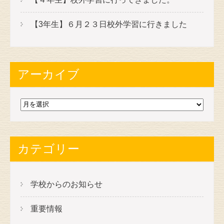
【3年生】６月２３日校外学習に行きました
アーカイブ
ア
ー
カ
イ
カテゴリー
ブ
学校からのお知らせ
重要情報