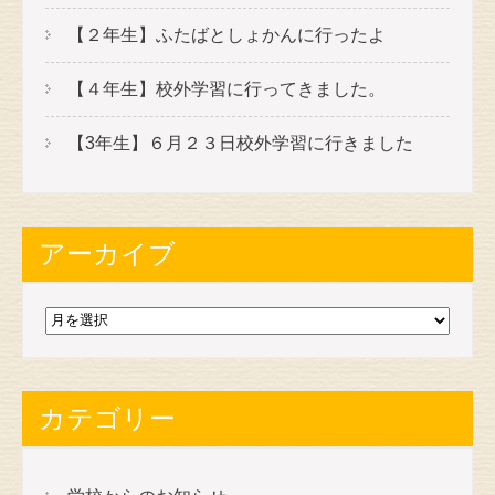
【２年生】ふたばとしょかんに行ったよ
【４年生】校外学習に行ってきました。
【3年生】６月２３日校外学習に行きました
アーカイブ
ア
ー
カ
イ
カテゴリー
ブ