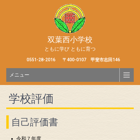
双葉西小学校
ともに学び ともに育つ
0551-28-2016
〒400-0107 甲斐市志田146
メニュー
学校評価
自己評価書
令和７年度