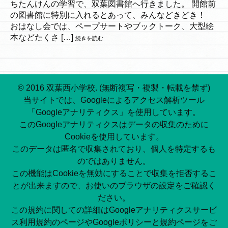
ちたんけんの学習で、双葉図書館へ行きました。 開館前
の図書館に特別に入れるとあって、みんなどきどき！
おはなし会では、ペープサートやブックトーク、大型絵
本などたくさ […]
続きを読む
© 2016 双葉西小学校. (無断複写・複製・転載を禁ず)
当サイトでは、Googleによるアクセス解析ツール
「Googleアナリティクス」を使用しています。
このGoogleアナリティクスはデータの収集のために
Cookieを使用しています。
このデータは匿名で収集されており、個人を特定するも
のではありません。
この機能はCookieを無効にすることで収集を拒否するこ
とが出来ますので、お使いのブラウザの設定をご確認く
ださい。
この規約に関しての詳細はGoogleアナリティクスサービ
ス利用規約のページやGoogleポリシーと規約ページをご